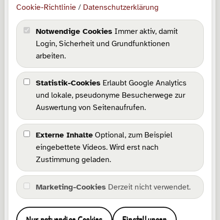
Cookie-Richtlinie
/
Datenschutzerklärung
Über mich
Notwendige Cookies
Immer aktiv, damit
Rechtliches
Login, Sicherheit und Grundfunktionen
arbeiten.
Impressum
Datenschutz
Statistik-Cookies
Erlaubt Google Analytics
Barrierefreiheit
und lokale, pseudonyme Besucherwege zur
Wissensbasis
Auswertung von Seitenaufrufen.
Cookie-Richtlinie
Cookie-Einstellungen
Externe Inhalte
Optional, zum Beispiel
eingebettete Videos. Wird erst nach
Kommunikation
Zustimmung geladen.
Kontakt
Marketing-Cookies
Derzeit nicht verwendet.
Facebook
Instagram
Pinterest
TikTok
YouTube
Etsy
Wonderlink
E-Mail
Nur notwendige Cookies
Einstellungen