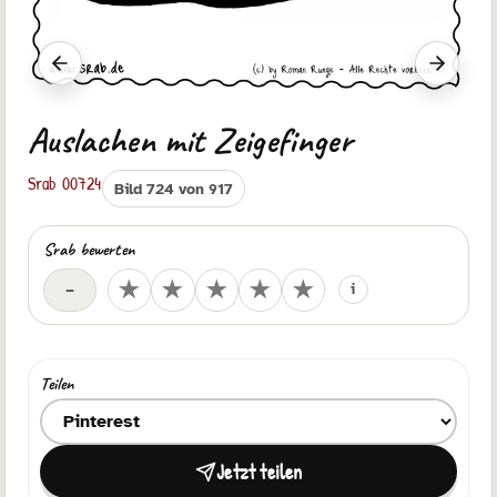
Vorheriger Srab
Nächste
Auslachen mit Zeigefinger
Srab 00724
Bild 724 von 917
Srab bewerten
Deine Bewertung
★
★
★
★
★
–
i
Teilen
Ziel zum Teilen auswählen
Jetzt teilen