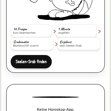
›
›
10 Fragen
1 Minute
kurz beantworten
ungefähr
›
Srabometer
Ergebnis
Mutterschiff scannt
dein Seelen-Srab
Seelen-Srab finden
Keine Horoskop-App.