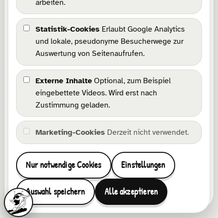
arbeiten.
Impressum
Datenschutz
Statistik-Cookies
Erlaubt Google Analytics
Barrierefreiheit
und lokale, pseudonyme Besucherwege zur
Wissensbasis
Auswertung von Seitenaufrufen.
Cookie-Richtlinie
Cookie-Einstellungen
Externe Inhalte
Optional, zum Beispiel
eingebettete Videos. Wird erst nach
Kommunikation
Zustimmung geladen.
Kontakt
Marketing-Cookies
Derzeit nicht verwendet.
Facebook
Instagram
Pinterest
TikTok
YouTube
Etsy
Wonderlink
E-Mail
Nur notwendige Cookies
Einstellungen
Zu Favoriten hinzufügen
Admin-B
Auswahl speichern
Alle akzeptieren