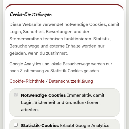
© 2026 Roman Runge
Cookie-Einstellungen
z
Diese Webseite verwendet notwendige Cookies, damit
Entdecken
Login, Sicherheit, Bewertungen und der
Shop
Sternemarathon technisch funktionieren. Statistik,
Besucherwege und externe Inhalte werden nur
Galerie
geladen, wenn du zustimmst.
Kollektionen
Google Analytics und lokale Besucherwege werden nur
Downloads
nach Zustimmung zu Statistik-Cookies geladen.
SrabLog
Cookie-Richtlinie
/
Datenschutzerklärung
Über mich
Notwendige Cookies
Immer aktiv, damit
Rechtliches
Login, Sicherheit und Grundfunktionen
arbeiten.
Impressum
Datenschutz
Statistik-Cookies
Erlaubt Google Analytics
Barrierefreiheit