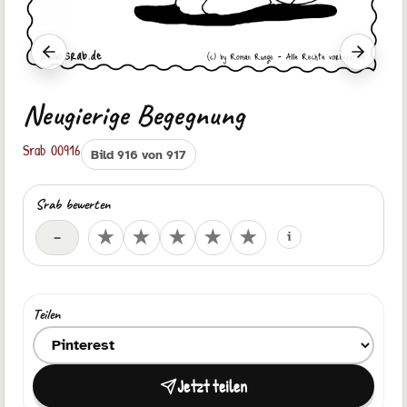
Vorheriger Srab
Nächste
Neugierige Begegnung
Srab 00916
Bild 916 von 917
Srab bewerten
Deine Bewertung
★
★
★
★
★
–
i
Teilen
Ziel zum Teilen auswählen
Jetzt teilen