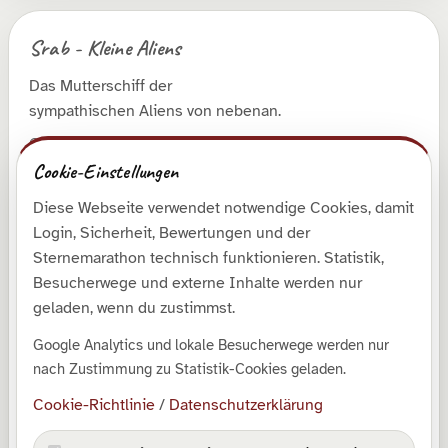
Srab - Kleine Aliens
Das Mutterschiff der
sympathischen Aliens von nebenan.
© 2026 Roman Runge
Cookie-Einstellungen
Diese Webseite verwendet notwendige Cookies, damit
Entdecken
Login, Sicherheit, Bewertungen und der
Shop
Sternemarathon technisch funktionieren. Statistik,
Besucherwege und externe Inhalte werden nur
Galerie
geladen, wenn du zustimmst.
Kollektionen
Google Analytics und lokale Besucherwege werden nur
Downloads
nach Zustimmung zu Statistik-Cookies geladen.
SrabLog
Cookie-Richtlinie
/
Datenschutzerklärung
Über mich