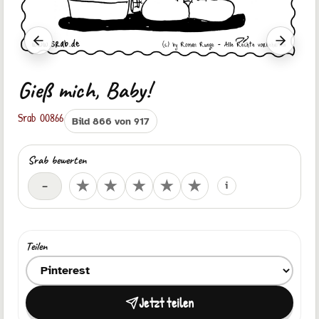
Vorheriger Srab
Nächste
Gieß mich, Baby!
Srab 00866
Bild 866 von 917
Srab bewerten
Deine Bewertung
★
★
★
★
★
–
i
Teilen
Ziel zum Teilen auswählen
Jetzt teilen