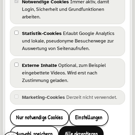
Notwendige Cookies
Immer aktiv, damit
Rechtliches
Login, Sicherheit und Grundfunktionen
arbeiten.
Impressum
Datenschutz
Statistik-Cookies
Erlaubt Google Analytics
Barrierefreiheit
und lokale, pseudonyme Besucherwege zur
Wissensbasis
Auswertung von Seitenaufrufen.
Cookie-Richtlinie
Cookie-Einstellungen
Externe Inhalte
Optional, zum Beispiel
eingebettete Videos. Wird erst nach
Kommunikation
Zustimmung geladen.
Kontakt
Marketing-Cookies
Derzeit nicht verwendet.
Facebook
Instagram
Pinterest
TikTok
YouTube
Etsy
Wonderlink
E-Mail
Nur notwendige Cookies
Einstellungen
Zu Favoriten hinzufügen
Admin-B
Auswahl speichern
Alle akzeptieren