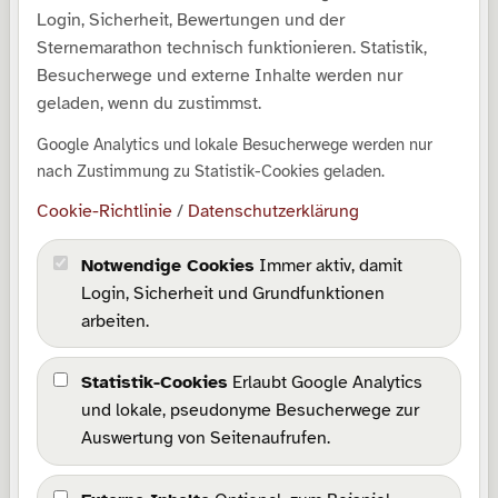
Login, Sicherheit, Bewertungen und der
Shop
Sternemarathon technisch funktionieren. Statistik,
Besucherwege und externe Inhalte werden nur
Galerie
geladen, wenn du zustimmst.
Kollektionen
Google Analytics und lokale Besucherwege werden nur
Downloads
nach Zustimmung zu Statistik-Cookies geladen.
SrabLog
Cookie-Richtlinie
/
Datenschutzerklärung
Über mich
Notwendige Cookies
Immer aktiv, damit
Rechtliches
Login, Sicherheit und Grundfunktionen
arbeiten.
Impressum
Datenschutz
Statistik-Cookies
Erlaubt Google Analytics
Barrierefreiheit
und lokale, pseudonyme Besucherwege zur
Wissensbasis
Auswertung von Seitenaufrufen.
Cookie-Richtlinie
Cookie-Einstellungen