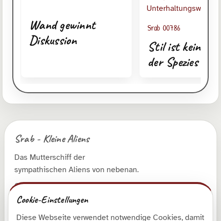
Wand gewinnt
Srab 00786
Diskussion
Stil ist keine F
der Spezies
Srab - Kleine Aliens
Das Mutterschiff der
sympathischen Aliens von nebenan.
© 2026 Roman Runge
Cookie-Einstellungen
Diese Webseite verwendet notwendige Cookies, damit
Entdecken