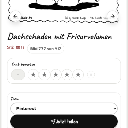
Vorheriger Srab
Nächste
Dachschaden mit Frisurvolumen
Srab 00777
Bild 777 von 917
Srab bewerten
Deine Bewertung
★
★
★
★
★
–
i
Teilen
Ziel zum Teilen auswählen
Jetzt teilen