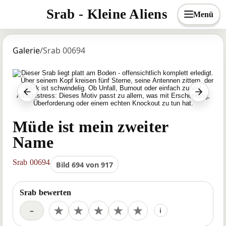
Srab - Kleine Aliens
Menü
Galerie
/
Srab 00694
Vorheriger Srab
Nächst
Müde ist mein zweiter
Name
Srab 00694
Bild 694 von 917
Srab bewerten
Deine Bewertung
★
★
★
★
★
–
i