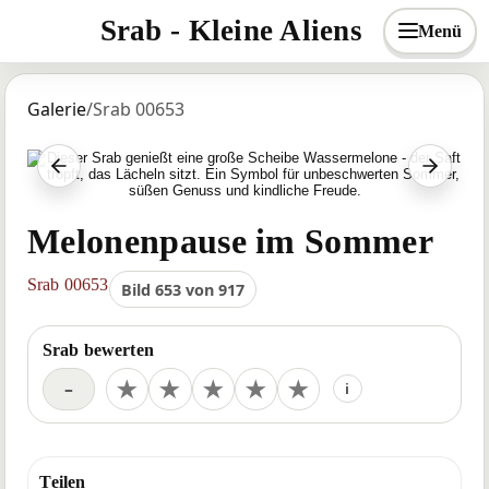
Srab - Kleine Aliens
Menü
Galerie
/
Srab 00653
Vorheriger Srab
Nächst
Melonenpause im Sommer
Srab 00653
Bild 653 von 917
Srab bewerten
Deine Bewertung
★
★
★
★
★
–
i
Teilen