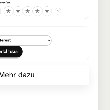
ewerten
Deine Bewertung
★
★
★
★
★
i
um Teilen auswählen
Jetzt teilen
Mehr dazu