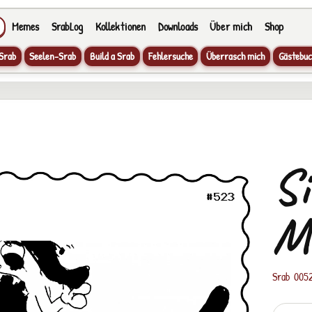
Memes
SrabLog
Kollektionen
Downloads
Über mich
Shop
Srab
Seelen-Srab
Build a Srab
Fehlersuche
Überrasch mich
Gästebuc
Si
M
Srab 005