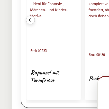
Vorherige verwandte Srabs
Srab 00535
Srab 00180
Rapunzel mit
Pechrege
Turmfrisur