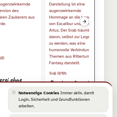
Nächste verwandte S
Sr
020
W
Srab 00904
erei ohne
Der kämpferische
gaberecht
Srab mit dem
Notwendige Cookies
Immer aktiv, damit
Schwert
Login, Sicherheit und Grundfunktionen
arbeiten.