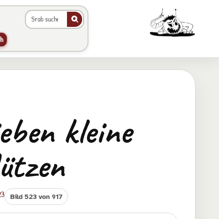
Galerie durchsuchen
Animierter Srab im Hea
h
eben kleine
ützen
23
Bild 523 von 917