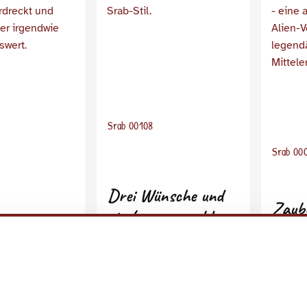
Srab 00108
Srab 00
Drei Wünsche und
Zaub
ein Lampenproblem
n deluxe
Rück