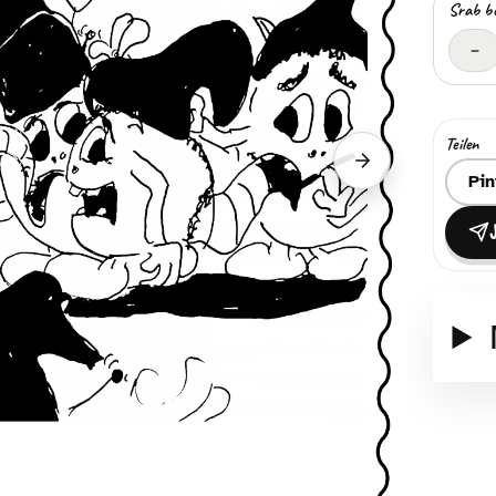
Srab b
–
Teilen
Nächster Srab
Ziel z