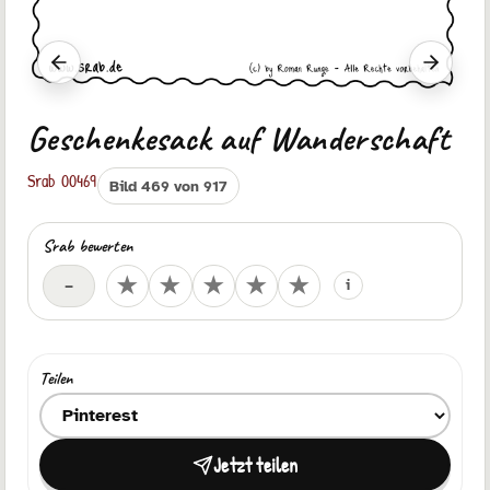
Vorheriger Srab
Nächste
Geschenkesack auf Wanderschaft
Srab 00469
Bild 469 von 917
Srab bewerten
Deine Bewertung
★
★
★
★
★
–
i
Teilen
Ziel zum Teilen auswählen
Jetzt teilen