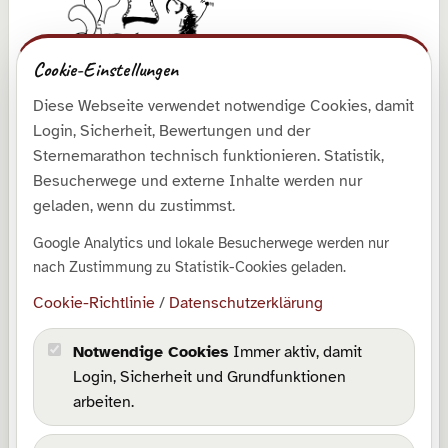
Cookie-Einstellungen
Diese Webseite verwendet notwendige Cookies, damit
Entdecken
Login, Sicherheit, Bewertungen und der
Shop
Sternemarathon technisch funktionieren. Statistik,
Besucherwege und externe Inhalte werden nur
Galerie
geladen, wenn du zustimmst.
Kollektionen
Google Analytics und lokale Besucherwege werden nur
Downloads
nach Zustimmung zu Statistik-Cookies geladen.
SrabLog
Cookie-Richtlinie
/
Datenschutzerklärung
Über mich
Notwendige Cookies
Immer aktiv, damit
Rechtliches
Login, Sicherheit und Grundfunktionen
arbeiten.
Impressum
Datenschutz