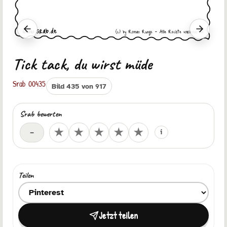
Vorheriger Srab
Nächste
Tick tack, du wirst müde
Srab 00435
Bild 435 von 917
Srab bewerten
Deine Bewertung
★
★
★
★
★
–
i
Teilen
Ziel zum Teilen auswählen
Jetzt teilen