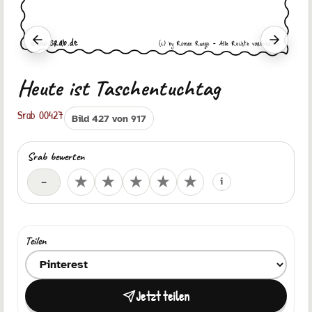
Vorheriger Srab
Nächste
Heute ist Taschentuchtag
Srab 00427
Bild 427 von 917
Srab bewerten
Deine Bewertung
★
★
★
★
★
–
i
Teilen
Ziel zum Teilen auswählen
Jetzt teilen