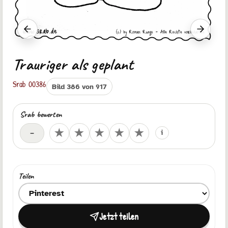
Vorheriger Srab
Nächste
Trauriger als geplant
Srab 00386
Bild 386 von 917
Srab bewerten
Deine Bewertung
★
★
★
★
★
–
i
Teilen
Ziel zum Teilen auswählen
Jetzt teilen