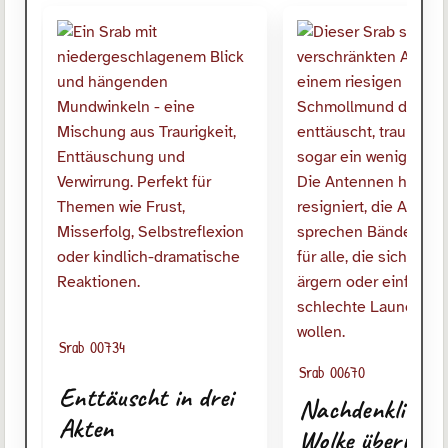
Srab 00734
Srab 00670
Enttäuscht in drei
Nachdenklich m
Akten
Wolke überm Ko