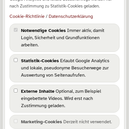
Downloads
nach Zustimmung zu Statistik-Cookies geladen.
SrabLog
Cookie-Richtlinie
/
Datenschutzerklärung
Über mich
Notwendige Cookies
Immer aktiv, damit
Rechtliches
Login, Sicherheit und Grundfunktionen
arbeiten.
Impressum
Datenschutz
Statistik-Cookies
Erlaubt Google Analytics
Barrierefreiheit
und lokale, pseudonyme Besucherwege zur
Wissensbasis
Auswertung von Seitenaufrufen.
Cookie-Richtlinie
Cookie-Einstellungen
Externe Inhalte
Optional, zum Beispiel
eingebettete Videos. Wird erst nach
Kommunikation
Zustimmung geladen.
Kontakt
Marketing-Cookies
Derzeit nicht verwendet.