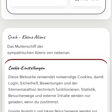
Srab - Kleine Aliens
Das Mutterschiff der
sympathischen Aliens von nebenan.
© 2026 Roman Runge
Cookie-Einstellungen
Diese Webseite verwendet notwendige Cookies, damit
Entdecken
Login, Sicherheit, Bewertungen und der
Shop
Sternemarathon technisch funktionieren. Statistik,
Besucherwege und externe Inhalte werden nur
Galerie
geladen, wenn du zustimmst.
Kollektionen
Google Analytics und lokale Besucherwege werden nur