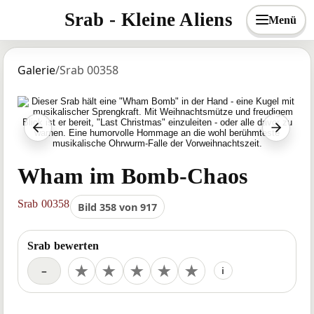
Srab - Kleine Aliens
Menü
Galerie
/
Srab 00358
Vorheriger Srab
Nächst
Wham im Bomb-Chaos
Srab 00358
Bild 358 von 917
Srab bewerten
Deine Bewertung
★
★
★
★
★
–
i