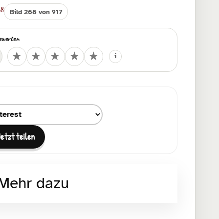
68
Bild 268 von 917
ewerten
Deine Bewertung
★
★
★
★
★
i
um Teilen auswählen
Jetzt teilen
Mehr dazu