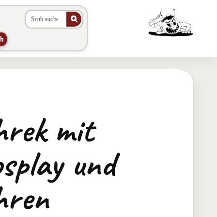
Galerie durchsuchen
Animierter Srab im Hea
h
rek mit
splay und
hren