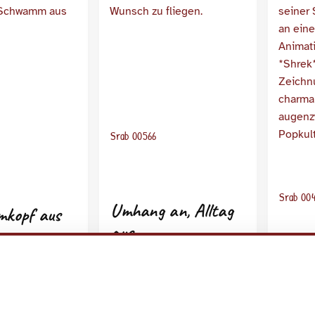
Srab 00566
Srab 00
Umhang an, Alltag
kopf aus
aus
r
Lebk
Oger