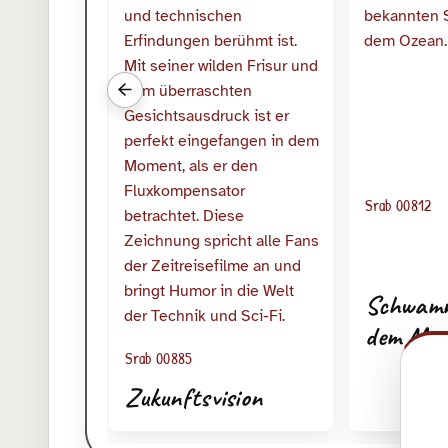
Vorherige verwandte Srabs
Srab 00812
Schwamm
dem Mee
Srab 00885
Zukunftsvision