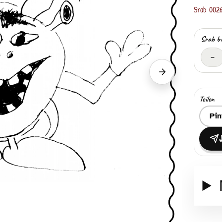
Srab 002
Srab b
–
Nächster Srab
Teilen
Ziel z