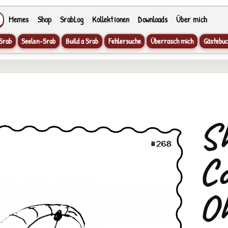
Memes
Shop
SrabLog
Kollektionen
Downloads
Über mich
Srab
Seelen-Srab
Build a Srab
Fehlersuche
Überrasch mich
Gästebuc
Sh
Co
O