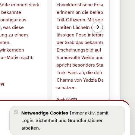
Nächste verwandte S
Sr
S
499
F
Srab 00883
uchenmann mit
Hommage an Yadzia
ohren
Notwendige Cookies
Immer aktiv, damit
Dax
Login, Sicherheit und Grundfunktionen
arbeiten.