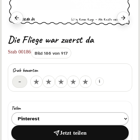
Vorheriger Srab
Nächst
Die Fliege war zuerst da
Srab 00186
Bild 186 von 917
Srab bewerten
Deine Bewertung
★
★
★
★
★
–
i
Teilen
Ziel zum Teilen auswählen
Jetzt teilen