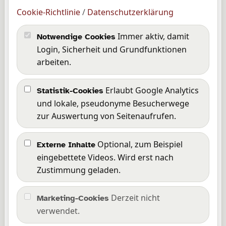
Kollektionen
Cookie-Richtlinie
/
Datenschutzerklärung
Downloads
Immer aktiv, damit
Notwendige Cookies
SrabLog
Login, Sicherheit und Grundfunktionen
Über mich
arbeiten.
Rechtliches
Erlaubt Google Analytics
Statistik-Cookies
und lokale, pseudonyme Besucherwege
Impressum
zur Auswertung von Seitenaufrufen.
Datenschutz
Barrierefreiheit
Optional, zum Beispiel
Externe Inhalte
Wissensbasis
eingebettete Videos. Wird erst nach
Cookie-Richtlinie
Zustimmung geladen.
Cookie-Einstellungen
Derzeit nicht
Marketing-Cookies
Kommunikation
verwendet.