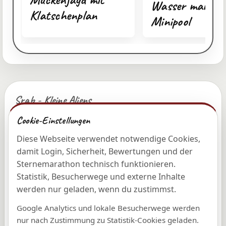
Wasser marsch
Klatschenplan
Minipool
Srab - Kleine Aliens
Das Mutterschiff der
Cookie-Einstellungen
sympathischen Aliens von nebenan.
Diese Webseite verwendet notwendige Cookies,
© 2026 Roman Runge
damit Login, Sicherheit, Bewertungen und der
Sternemarathon technisch funktionieren.
Statistik, Besucherwege und externe Inhalte
Entdecken
werden nur geladen, wenn du zustimmst.
Shop
Google Analytics und lokale Besucherwege werden
nur nach Zustimmung zu Statistik-Cookies geladen.
Galerie