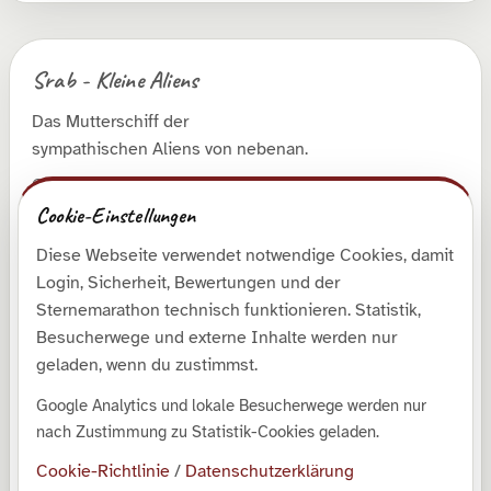
Srab - Kleine Aliens
Das Mutterschiff der
sympathischen Aliens von nebenan.
© 2026 Roman Runge
Cookie-Einstellungen
Diese Webseite verwendet notwendige Cookies, damit
Entdecken
Login, Sicherheit, Bewertungen und der
Shop
Sternemarathon technisch funktionieren. Statistik,
Besucherwege und externe Inhalte werden nur
Galerie
geladen, wenn du zustimmst.
Kollektionen
Google Analytics und lokale Besucherwege werden nur
Downloads
nach Zustimmung zu Statistik-Cookies geladen.
SrabLog
Cookie-Richtlinie
/
Datenschutzerklärung
Über mich