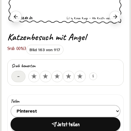
Vorheriger Srab
Nächste
Katzenbesuch mit Angel
Srab 00163
Bild 163 von 917
Srab bewerten
Deine Bewertung
★
★
★
★
★
–
i
Teilen
Ziel zum Teilen auswählen
Jetzt teilen