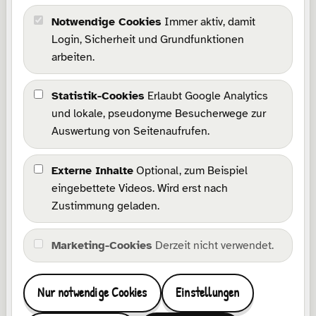
Notwendige Cookies
Immer aktiv, damit
Rechtliches
Login, Sicherheit und Grundfunktionen
arbeiten.
Impressum
Datenschutz
Statistik-Cookies
Erlaubt Google Analytics
Barrierefreiheit
und lokale, pseudonyme Besucherwege zur
Wissensbasis
Auswertung von Seitenaufrufen.
Cookie-Richtlinie
Cookie-Einstellungen
Externe Inhalte
Optional, zum Beispiel
eingebettete Videos. Wird erst nach
Kommunikation
Zustimmung geladen.
Kontakt
Marketing-Cookies
Derzeit nicht verwendet.
Facebook
Instagram
Pinterest
TikTok
YouTube
Etsy
Wonderlink
E-Mail
Nur notwendige Cookies
Einstellungen
Zu Favoriten hinzufügen