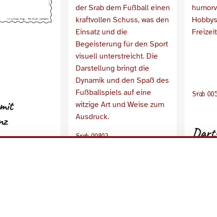
Srab 00
mit
nz
Dart
Srab 00902
Zielw
Hochsprung mit
Fußball