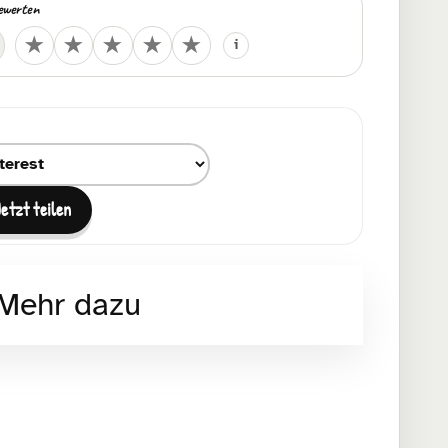
ewerten
Deine Bewertung
★
★
★
★
★
i
um Teilen auswählen
Jetzt teilen
Mehr dazu