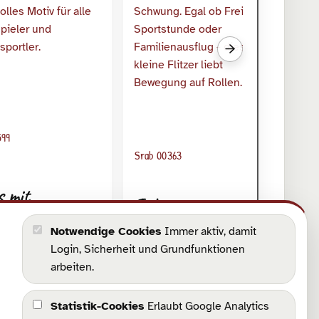
Nächste verwandte S
Sr
599
D
Srab 00363
f
s mit
Inliner mit
asser
Rollrisiko
Notwendige Cookies
Immer aktiv, damit
Login, Sicherheit und Grundfunktionen
arbeiten.
Statistik-Cookies
Erlaubt Google Analytics