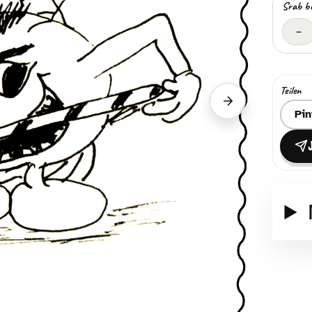
Srab b
–
Teilen
Nächster Srab
Ziel z