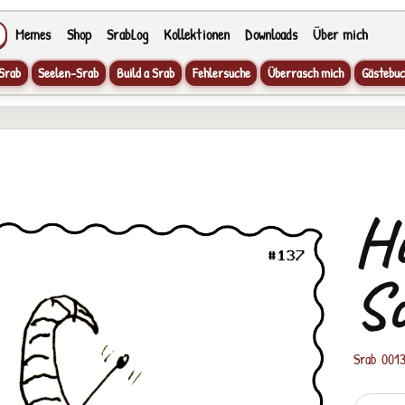
Memes
Shop
SrabLog
Kollektionen
Downloads
Über mich
Srab
Seelen-Srab
Build a Srab
Fehlersuche
Überrasch mich
Gästebuc
Hu
S
Srab 001