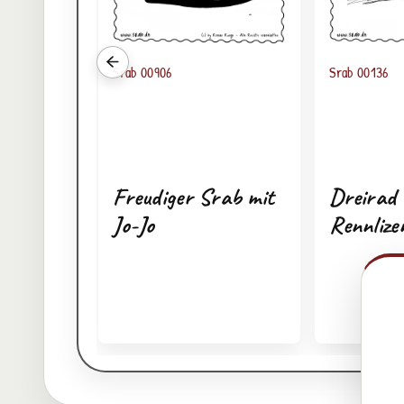
Vorherige verwandte Srabs
Srab 00906
Srab 00136
Freudiger Srab mit
Dreirad 
Jo-Jo
Rennlize