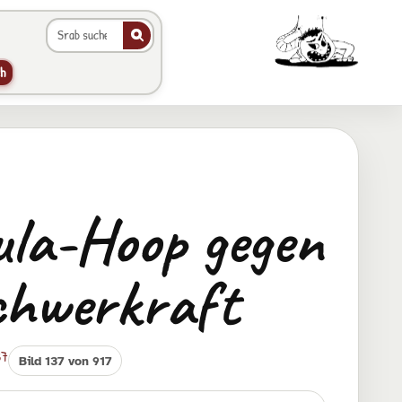
Galerie durchsuchen
Animierter Srab im Hea
h
la-Hoop gegen
chwerkraft
37
Bild 137 von 917