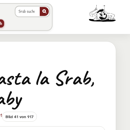
Galerie durchsuchen
Animierter Srab im Hea
h
sta la Srab,
aby
41
Bild 41 von 917