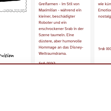
Srab 00
vision
Srab 00067
Numm
Angst vorm
schwarzen Loch