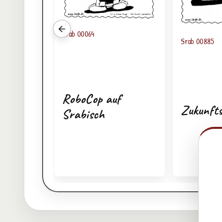
Srab 00064
Vorherige verwandte Srabs
Srab 00885
RoboCop auf
Zukunfts
Srabisch