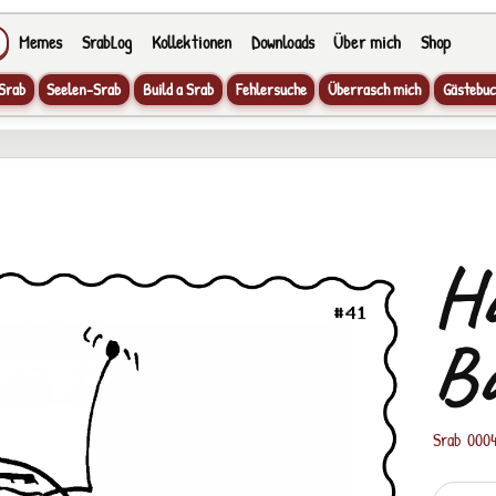
Memes
SrabLog
Kollektionen
Downloads
Über mich
Shop
Srab
Seelen-Srab
Build a Srab
Fehlersuche
Überrasch mich
Gästebuc
Ha
B
Srab 000