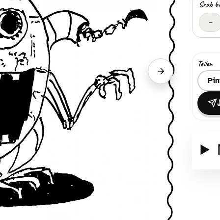
Srab b
–
Teilen
Nächster Srab
Ziel z