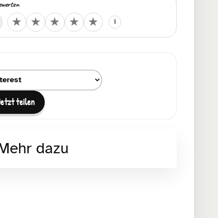
ewerten
Deine Bewertung
★
★
★
★
★
i
um Teilen auswählen
Jetzt teilen
Mehr dazu