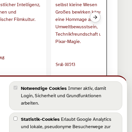
Sr
Nächste verwandte S
D
048
Srab 00513
M
Wall-E räumt die
er 5 hat Herz
Erde auf
Notwendige Cookies
Immer aktiv, damit
Login, Sicherheit und Grundfunktionen
arbeiten.
Statistik-Cookies
Erlaubt Google Analytics
und lokale, pseudonyme Besucherwege zur