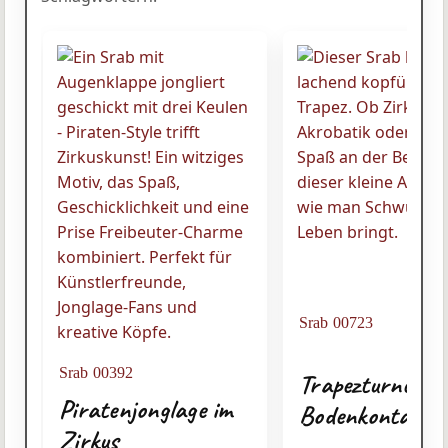
Srab 00723
Srab 00392
Trapezturnen o
Piratenjonglage im
Bodenkontakt
Zirkus