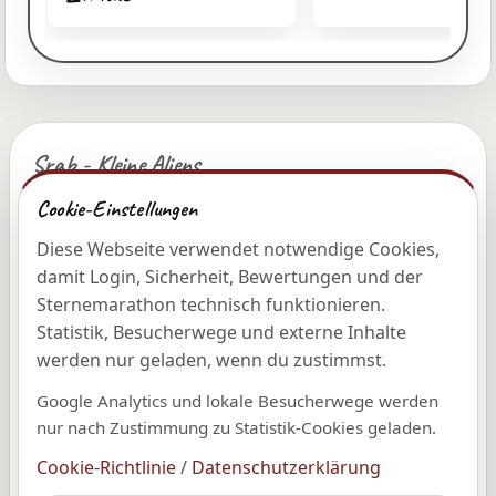
Srab - Kleine Aliens
Das Mutterschiff der
Cookie-Einstellungen
sympathischen Aliens von nebenan.
Diese Webseite verwendet notwendige Cookies,
© 2026 Roman Runge
damit Login, Sicherheit, Bewertungen und der
Sternemarathon technisch funktionieren.
Statistik, Besucherwege und externe Inhalte
Entdecken
werden nur geladen, wenn du zustimmst.
Shop
Google Analytics und lokale Besucherwege werden
nur nach Zustimmung zu Statistik-Cookies geladen.
Galerie
Kollektionen
Cookie-Richtlinie
/
Datenschutzerklärung