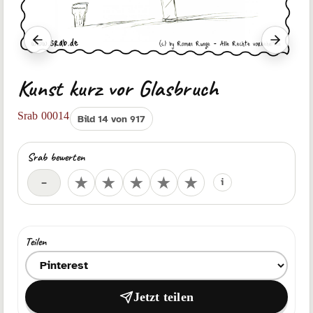
Vorheriger Srab
Nächst
Kunst kurz vor Glasbruch
Srab 00014
Bild 14 von 917
Srab bewerten
Deine Bewertung
★
★
★
★
★
–
i
Teilen
Ziel zum Teilen auswählen
Jetzt teilen