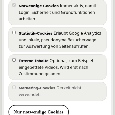
Downloads
Immer aktiv, damit
Notwendige Cookies
SrabLog
Login, Sicherheit und Grundfunktionen
Über mich
arbeiten.
Rechtliches
Erlaubt Google Analytics
Statistik-Cookies
und lokale, pseudonyme Besucherwege
Impressum
zur Auswertung von Seitenaufrufen.
Datenschutz
Barrierefreiheit
Optional, zum Beispiel
Externe Inhalte
Wissensbasis
eingebettete Videos. Wird erst nach
Cookie-Richtlinie
Zustimmung geladen.
Cookie-Einstellungen
Derzeit nicht
Marketing-Cookies
Kommunikation
verwendet.
Kontakt
Nur notwendige Cookies