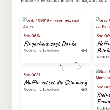
Entdecke 10 Srabs mit dem Schlagwort Süß.
Galerieergebnisse
Srab 00818
Srab 007
Fingerherz sagt Danke
Hoffn
Peinli
4
Noch keine Bewertung
Noch ke
Srab 00351
Muffin rettet die Stimmung
Srab 002
3
Noch keine Bewertung
Klein
Freud
Noch ke