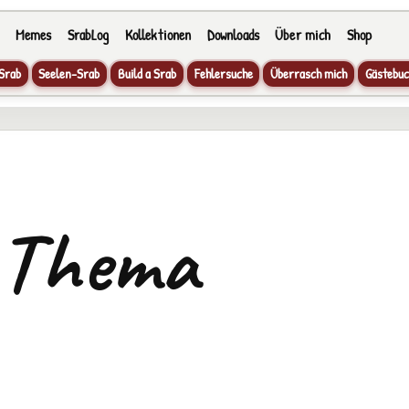
Memes
SrabLog
Kollektionen
Downloads
Über mich
Shop
Srab
Seelen-Srab
Build a Srab
Fehlersuche
Überrasch mich
Gästebuc
 Thema