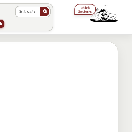
Ich hab
Geschenke.
Galerie durchsuchen
Animierter Srab im Hea
h