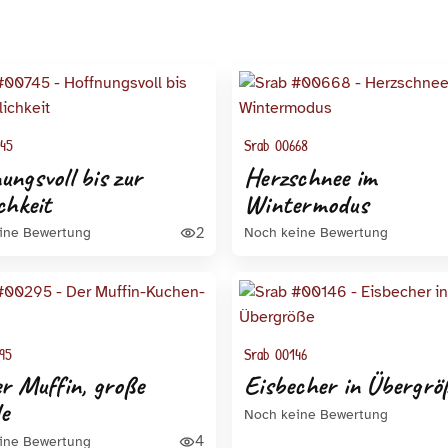
45
Srab 00668
ungsvoll bis zur
Herzschnee im
chkeit
Wintermodus
2
ine Bewertung
Noch keine Bewertung
95
Srab 00146
er Muffin, große
Eisbecher in Übergrö
e
Noch keine Bewertung
4
ine Bewertung