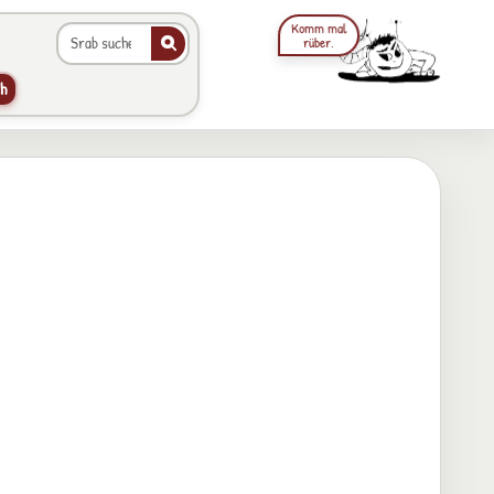
Komm mal
rüber.
Galerie durchsuchen
Animierter Srab im Hea
h