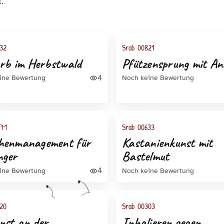
.
32
Srab 00821
orb im Herbstwald
Pfützensprung mit An
4
ine Bewertung
Noch keine Bewertung
771
Srab 00633
henmanagement für
Kastanienkunst mit
nger
Bastelmut
4
ine Bewertung
Noch keine Bewertung
20
Srab 00303
nst an der
Inhalieren gegen