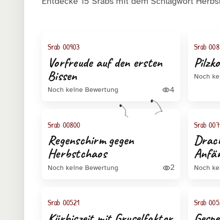
Entdecke 15 Srabs mit dem Schlagwort Herbst
Galerieergebnisse
Srab 00903
Srab 008
Vorfreude auf den ersten
Pilzk
Bissen
Noch ke
4
Noch keine Bewertung
Srab 00800
Srab 00
Regenschirm gegen
Drac
Herbstchaos
Anfä
2
Noch keine Bewertung
Noch ke
Srab 00521
Srab 005
Kürbiszeit mit Gruselfaktor
Gespe