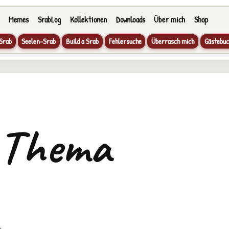
Memes
SrabLog
Kollektionen
Downloads
Über mich
Shop
Srab
Seelen-Srab
Build a Srab
Fehlersuche
Überrasch mich
Gästebuc
 Thema