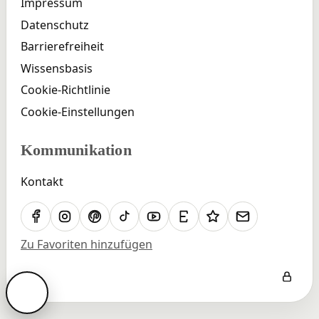
Impressum
Datenschutz
Barrierefreiheit
Wissensbasis
Cookie-Richtlinie
Cookie-Einstellungen
Kommunikation
Kontakt
Facebook
Instagram
Pinterest
TikTok
YouTube
Etsy
Wonderlink
E-Mail
Zu Favoriten hinzufügen
Admin-B