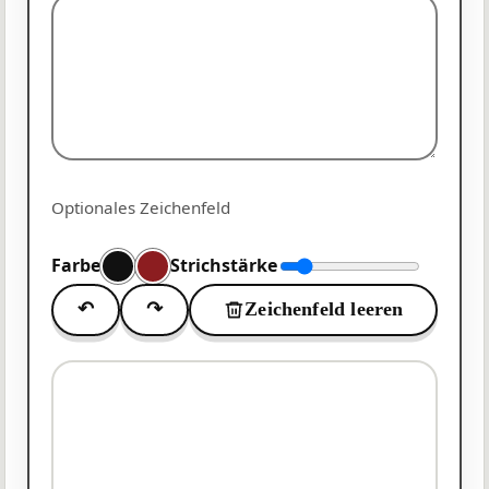
Optionales Zeichenfeld
Farbe
Strichstärke
↶
↷
Zeichenfeld leeren