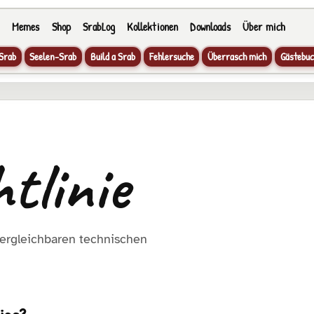
Memes
Shop
SrabLog
Kollektionen
Downloads
Über mich
Srab
Seelen-Srab
Build a Srab
Fehlersuche
Überrasch mich
Gästebuc
tlinie
vergleichbaren technischen