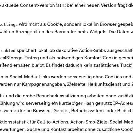
e aktuelle Consent-Version ist
; bei einer neuen Version fragt 
2
wird nicht als Cookie, sondern lokal im Browser gespei
settings
wählten Anzeigehilfen des Barrierefreiheits-Widgets. Die Daten 
speichert lokal, ob dekorative Action-Srabs ausgeschalt
isabled
LocalStorage-Eintrag und als notwendiges Komfort-Cookie gespei
fend erhalten bleibt. Es findet dadurch kein zusätzliches Trackin
in Social-Media-Links werden serverseitig ohne Cookies und
werden nur Kampagnenangaben, Zielseite, Herkunftsdienst und Z
stik und die grobe Besucherklassifizierung arbeiten ohne zusätzl
hlung wird serverseitig ein kurzlebiger Hash genutzt; IP-Adres
Es werden keine Browser-, Geräte-, Betriebssystem- oder Bildschir
ktionsstatistik für Call-to-Actions, Action-Srab-Ziele, Social-Med
ewertungen, Suche und Kontakt arbeitet ohne zusätzliche Cooki