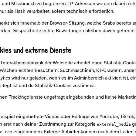
und Missbrauch zu begrenzen. IP-Adressen werden dabei nicht 
ur als Hash verarbeitet, sofern technisch erforderlich.
rkt sich innerhalb der Browser-Sitzung, welche Srabs bereits a
rden. Gespeicherte echte Bewertungen bleiben davon getrennt 
okies und externe Dienste
 Interaktionsstatistik der Webseite arbeitet ohne Statistik-Cook
 zwischen echten Besuchern, Suchmaschinen, KI-Crawlern, ande
ytics wird nur geladen, wenn es im Adminbereich aktiviert ist, e
legt ist und du Statistik-Cookies zustimmst.
rnen Trackingdienste ungefragt eingebunden und keine Market
Beispiel eingebettete Videos oder Beiträge von YouTube, TikTok
n erst nach deiner Zustimmung zur Kategorie
ge
external_media
eingebunden. Externe Anbieter können nach dem Laden 
e.com