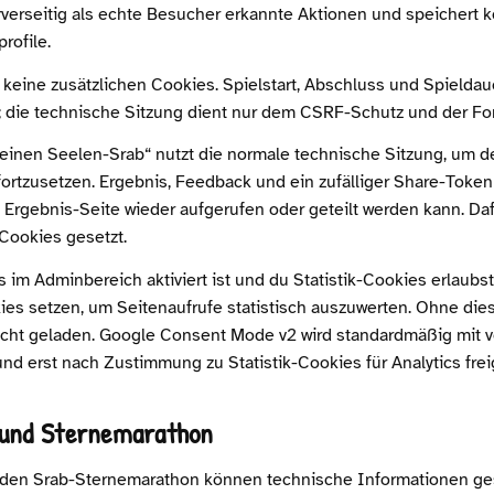
rverseitig als echte Besucher erkannte Aktionen und speichert k
rofile.
 keine zusätzlichen Cookies. Spielstart, Abschluss und Spieldau
 die technische Sitzung dient nur dem CSRF-Schutz und der For
einen Seelen-Srab“ nutzt die normale technische Sitzung, um d
ortzusetzen. Ergebnis, Feedback und ein zufälliger Share-Token
e Ergebnis-Seite wieder aufgerufen oder geteilt werden kann. Da
-Cookies gesetzt.
 im Adminbereich aktiviert ist und du Statistik-Cookies erlaubs
ies setzen, um Seitenaufrufe statistisch auszuwerten. Ohne di
nicht geladen. Google Consent Mode v2 wird standardmäßig mit v
nd erst nach Zustimmung zu Statistik-Cookies für Analytics fre
 und Sternemarathon
den Srab-Sternemarathon können technische Informationen ge