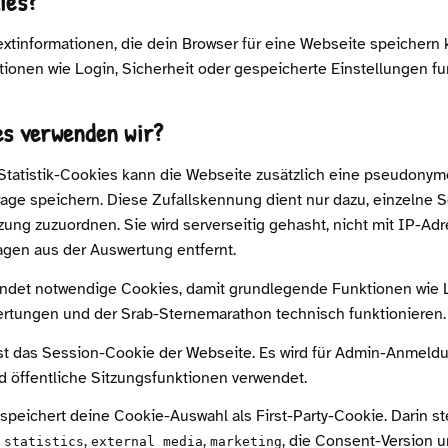
ies?
extinformationen, die dein Browser für eine Webseite speichern
tionen wie Login, Sicherheit oder gespeicherte Einstellungen fu
es verwenden wir?
tatistik-Cookies kann die Webseite zusätzlich eine pseudony
ge speichern. Diese Zufallskennung dient nur dazu, einzelne S
ung zuzuordnen. Sie wird serverseitig gehasht, nicht mit IP-Ad
gen aus der Auswertung entfernt.
ndet notwendige Cookies, damit grundlegende Funktionen wie L
rtungen und der Srab-Sternemarathon technisch funktionieren.
st das Session-Cookie der Webseite. Es wird für Admin-Anmeld
d öffentliche Sitzungsfunktionen verwendet.
speichert deine Cookie-Auswahl als First-Party-Cookie. Darin st
,
,
,
, die Consent-Version u
statistics
external_media
marketing