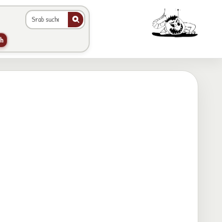
Galerie durchsuchen
Animierter Srab im Hea
h